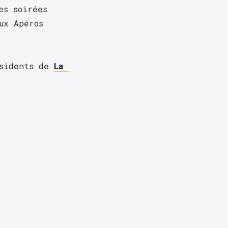
s soirées 
x Apéros 
sidents de 
La 