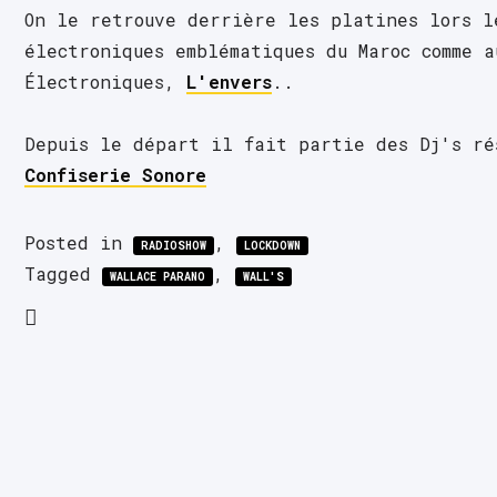
On le retrouve derrière les platines lors le
électroniques emblématiques du Maroc comme au
Électroniques, 
L'envers
..
Depuis le départ il fait partie des Dj's ré
Confiserie Sonore
Posted in
,
RADIOSHOW
LOCKDOWN
Tagged
,
WALLACE PARANO
WALL'S