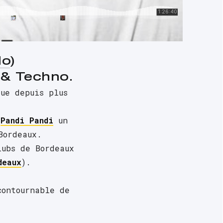
No
)
 & Techno.
ue depuis plus 
 
Pandi Pandi
 un 
Bordeaux. 
ubs de Bordeaux 
deaux
). 
ontournable de 