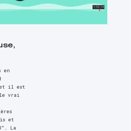
se, 
 en 
 
t il est 
e vrai 
ères 
is et 
". La 