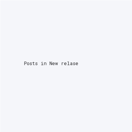
NEWS
PODCASTS
INTERVIEWS
G
Posts in New relase