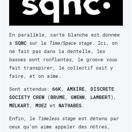
En parallèle, carte blanche est donnée 
à 
SQNC
 sur le 
Time/Space stage
. Ici, on 
ne fait pas dans la dentelle, les 
basses sont ronflantes, le groove vous 
fait transpirer, le collectif sait y 
faire, et on aime. 
Sont attendus: 
66K
, 
AMXIRE
, 
DISCRETE
SOCIETY CREW
 (
BRUME
, 
GWENN
, 
LAMBERT
), 
MELKART
, 
MOEZ
 et 
NATHABES
.
Enfin, le 
Timeless stage
 est détenu par 
ceux qu’on aime appeler des nôtres, 