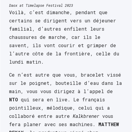
Daox at Timelapse Festival 2023
Voilà, c’est dimanche, pendant que 
LINE
certains se dirigent vers un déjeuner 
UP
familial, d’autres enfilent leurs 
➔
chaussures de marche, car ils le 
Dimanche
savent, ils vont courir et grimper de 
21
l’autre côte de la frontière, celle du 
avril
lundi matin. 
➔
Ce n’est autre que vous, bracelet vissé 
sur le poignet, bouteille d’eau dans la 
main, vous vous dirigez à l’appel de 
NTO
 qui sera en live. Le français 
pointilleux, mélodique, celui qui a 
collaboré entre autre 
Kalkbrener
 vous 
fera planer avec ses machines. 
MATTHEW 