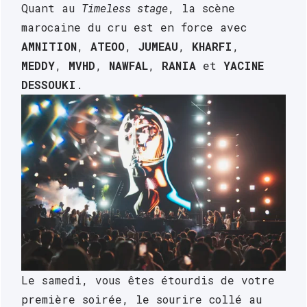
Quant au 
Timeless stage
, la scène 
marocaine du cru est en force avec 
AMNITION
, 
ATEOO
, 
JUMEAU
, 
KHARFI
, 
MEDDY
, 
MVHD
, 
NAWFAL
, 
RANIA
 et 
YACINE 
DESSOUKI
.
Le samedi, vous êtes étourdis de votre 
LINE
première soirée, le sourire collé au 
UP