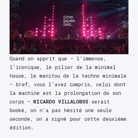
Quand on apprit que — l’immense, 
LINE
l’iconique, le pilier de la minimal 
UP
house, le manitou de la techno minimale 
➔
— bref, vous l’avez compris, celui dont 
Vendredi
la machine est la prolongation de son 
19
corps — 
RICARDO VILLALOBOS
 serait 
avril
booké, on n'a pas hésité une seule 
seconde, on a signé pour cette deuxième 
➔
édition. 