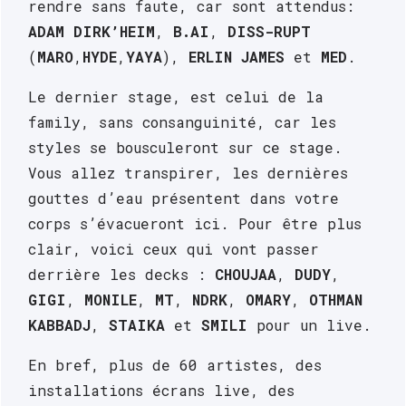
rendre sans faute, car sont attendus: 
ADAM DIRK’HEIM
, 
B.AI
, 
DISS-RUPT
(
MARO
,
HYDE
,
YAYA
), 
ERLIN JAMES
 et 
MED
.
Le dernier stage, est celui de la 
family, sans consanguinité, car les 
styles se bousculeront sur ce stage. 
Vous allez transpirer, les dernières 
gouttes d’eau présentent dans votre 
corps s’évacueront ici. Pour être plus 
clair, voici ceux qui vont passer 
derrière les decks : 
CHOUJAA
, 
DUDY
, 
GIGI
, 
MONILE
, 
MT
, 
NDRK
, 
OMARY
, 
OTHMAN 
KABBADJ
, 
STAIKA
 et 
SMILI
 pour un live. 
En bref, plus de 60 artistes, des 
installations écrans live, des 