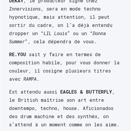
DEKAY
, le producteur signé chez 
Innervisions
, sera en mode techno 
hypnotique, mais attention, il peut 
sortir du cadre, on l’a déjà entendu 
dropper un “
LIL Louis
” ou un “
Donna 
Summer
”, cela dépendra de vous.
RE.YOU
 sait y faire en termes de 
composition habile, pour vous donner la 
couleur, il cosigne plusieurs titres 
avec 
RAMPA
.
Est attendu aussi 
EAGLES & BUTTERFLY
, 
le British maîtrise son art entre 
downtempo, techno, house. Aficionados 
des drum machine et des synthés, on 
s’attend à un moment comme on les aime. 