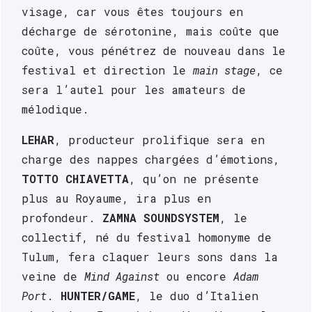
visage, car vous êtes toujours en 
➔
décharge de sérotonine, mais coûte que 
Samedi
coûte, vous pénétrez de nouveau dans le 
20
festival et direction le 
main stage
, ce 
avril
sera l’autel pour les amateurs de 
mélodique.
➔
LEHAR
, producteur prolifique sera en 
charge des nappes chargées d’émotions, 
TOTTO CHIAVETTA
, qu’on ne présente 
plus au Royaume, ira plus en 
profondeur. 
ZAMNA SOUNDSYSTEM
, le 
collectif, né du festival homonyme de 
Tulum, fera claquer leurs sons dans la 
veine de 
Mind Against
 ou encore 
Adam 
Port
. 
HUNTER/GAME
, le duo d’Italien 